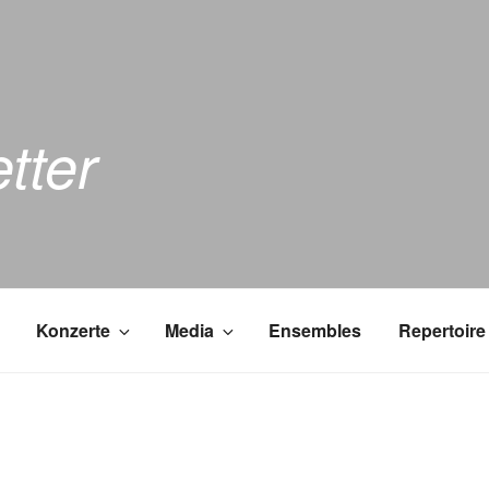
tter
Konzerte
Media
Ensembles
Repertoire
lischer-adventskalender_540x764