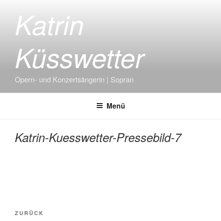
Zum
Katrin
Inhalt
springen
Küsswetter
Opern- und Konzertsängerin | Sopran
Menü
Katrin-Kuesswetter-Pressebild-7
Beitragsnavigation
Vorheriger
ZURÜCK